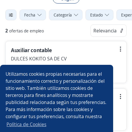
Fecha
Categoría
Estado
Exper
2
Relevancia
ofertas de empleo
Auxiliar contable
DULCES KOKITO SA DE CV
Guadalajara, Jalisco
Utilizamos cookies propias necesarias para el
28 de julio
funcionamiento correcto y personalización del
sitio web. También utilizamos cookies de
terceros para fines analíticos y mostrarte
Chófer de reparto
publicidad relacionada según tus preferencias.
DULCES KOKITO SA DE CV
Para más información sobre las cookies y
Guadalajara, Jalisco
configurar tus preferencias, consulta nuestra
Más de 30 días
Política de Cookies