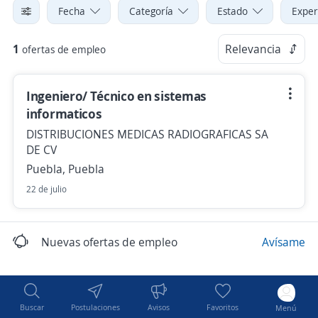
Fecha
Categoría
Estado
Exper
1
Relevancia
ofertas de empleo
Ingeniero/ Técnico en sistemas
informaticos
DISTRIBUCIONES MEDICAS RADIOGRAFICAS SA
DE CV
Puebla, Puebla
22 de julio
Nuevas ofertas de empleo
Avísame
Buscar
Postulaciones
Avisos
Favoritos
Menú