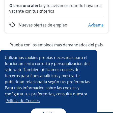
O crea una alerta
y te avisamos cuando haya una
vacante con tus criterios
Nuevas ofertas de empleo
Avísame
Prueba con los empleos más demandados del país.
Utilizamos cookies propias necesarias para el
Ejecutivo/a de ventas
Asesor/a de ventas
funcionamiento correcto y personalización del
sitio web. También utilizamos cookies de
Atención a clientes
Auxiliar de almacén
terceros para fines analíticos y mostrarte
publicidad relacionada según tus preferencias.
Auxiliar administrativo/a
Ayudante general
Para más información sobre las cookies y
configurar tus preferencias, consulta nuestra
Ejecutivo/a comercial
Asesor/a financiero
Política de Cookies
Auxiliar contable
Asesor/a de crédito