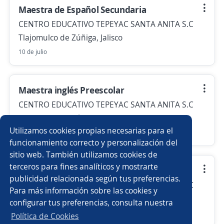
Maestra de Español Secundaria
CENTRO EDUCATIVO TEPEYAC SANTA ANITA S.C
Tlajomulco de Zúñiga, Jalisco
10 de julio
Maestra inglés Preescolar
CENTRO EDUCATIVO TEPEYAC SANTA ANITA S.C
Tlajomulco de Zúñiga, Jalisco
Utilizamos cookies propias necesarias para el
Más de 30 días
funcionamiento correcto y personalización del
sitio web. También utilizamos cookies de
terceros para fines analíticos y mostrarte
Maestra de Voleibol
publicidad relacionada según tus preferencias.
CENTRO EDUCATIVO TEPEYAC SANTA ANITA S.C
Para más información sobre las cookies y
Tlajomulco de Zúñiga, Jalisco
configurar tus preferencias, consulta nuestra
Más de 30 días
Política de Cookies