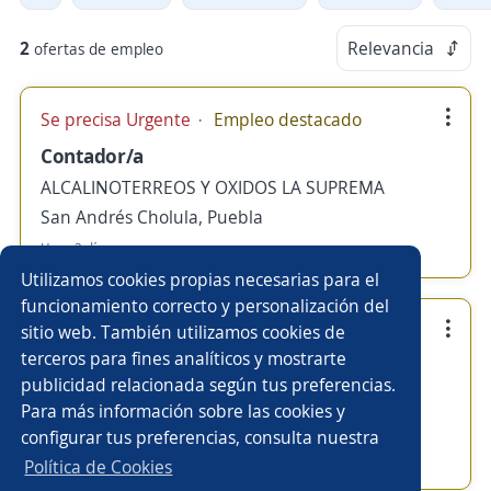
2
Relevancia
ofertas de empleo
Se precisa Urgente
Empleo destacado
Contador/a
ALCALINOTERREOS Y OXIDOS LA SUPREMA
San Andrés Cholula, Puebla
Hace 3 días
Utilizamos cookies propias necesarias para el
funcionamiento correcto y personalización del
Empleo destacado
sitio web. También utilizamos cookies de
terceros para fines analíticos y mostrarte
Auxiliar contable
publicidad relacionada según tus preferencias.
ALCALINOTERREOS Y OXIDOS LA SUPREMA
Para más información sobre las cookies y
San Andrés Cholula, Puebla
configurar tus preferencias, consulta nuestra
Hace 7 días
Política de Cookies