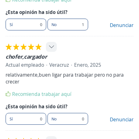
¿Esta opinión ha sido útil?
Sí
0
No
1
Denunciar
chofer,cargador
Actual empleado
Veracruz
Enero, 2025
relativamente,buen ligar para trabajar pero no para
crecer
Recomienda trabajar aquí
¿Esta opinión ha sido útil?
Sí
0
No
0
Denunciar