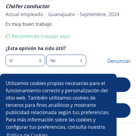
Chófer conductor
Actual empleado
Guanajuato
Septiembre, 2024
Es muy buen trabajo
Recomienda trabajar aquí
¿Esta opinión ha sido útil?
Sí
0
No
2
Denunciar
Utilizamos cookies propias necesarias para el
Anterior
Siguiente
funcionamiento correcto y personalización del
sitio web. También utilizamos cookies de
terceros para fines analíticos y mostrarte
Evaluar empresa
publicidad relacionada según tus preferencias.
Para más información sobre las cookies y
configurar tus preferencias, consulta nuestra
Copyright 2014 - 2026 DGNET LTD.
Política de Cookies