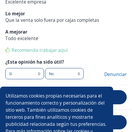
Excelente empresa
Lo mejor
Que la venta solo fuera por cajas completas
A mejorar
Todo excelente
Recomienda trabajar aquí
¿Esta opinión ha sido útil?
Sí
0
No
0
Denunciar
Utilizamos cookies propias necesarias para el
Anterior
Siguiente
funcionamiento correcto y personalización del
sitio web. También utilizamos cookies de
terceros para fines analíticos y mostrarte
Evaluar empresa
publicidad relacionada según tus preferencias.
Para más información sobre las cookies y