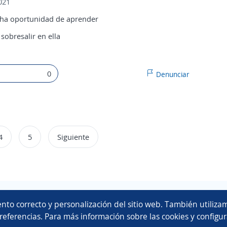
021
cha oportunidad de aprender
sobresalir en ella
0
Denunciar
4
5
Siguiente
Copyright 2014 - 2026 DGNET LTD.
nto correcto y personalización del sitio web. También utilizam
Aviso legal
/
privacidad
referencias. Para más información sobre las cookies y configur