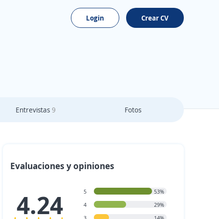
Login
Crear CV
Entrevistas
9
Fotos
Evaluaciones y opiniones
5
53%
4.24
4
29%
3
14%