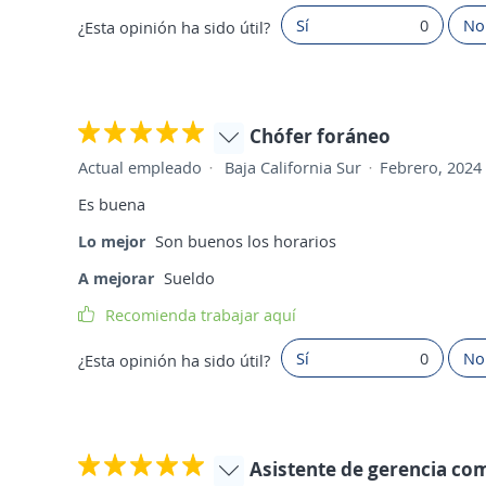
Sí
0
No
¿Esta opinión ha sido útil?
Chófer foráneo
Actual empleado
Baja California Sur
Febrero, 2024
Es buena
Lo mejor
Son buenos los horarios
A mejorar
Sueldo
Recomienda trabajar aquí
Sí
0
No
¿Esta opinión ha sido útil?
Asistente de gerencia com