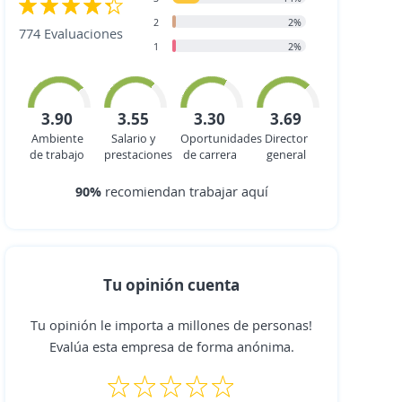
2
2%
774 Evaluaciones
1
2%
3.90
3.55
3.30
3.69
Ambiente
Salario y
Oportunidades
Director
de trabajo
prestaciones
de carrera
general
90%
recomiendan trabajar aquí
Tu opinión cuenta
Tu opinión le importa a millones de personas!
Evalúa esta empresa de forma anónima.