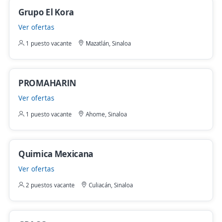
Grupo El Kora
Ver ofertas
1 puesto vacante
Mazatlán, Sinaloa
PROMAHARIN
Ver ofertas
1 puesto vacante
Ahome, Sinaloa
Quimica Mexicana
Ver ofertas
2 puestos vacante
Culiacán, Sinaloa