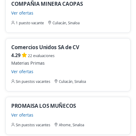
COMPAÑIA MINERA CAOPAS
Ver ofertas
1 puesto vacante
Culiacán, Sinaloa
Comercios Unidos SA de CV
4.29
22 evaluaciones
Materias Primas
Ver ofertas
Sin puestos vacantes
Culiacán, Sinaloa
PROMAISA LOS MUÑECOS
Ver ofertas
Sin puestos vacantes
Ahome, Sinaloa