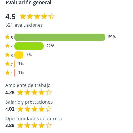
Evaluación general
4.5
521 evaluaciones
69%
5
22%
4
7%
3
1%
2
1%
1
Ambiente de trabajo
4.28
Salario y prestaciones
4.02
Oportunidades de carrera
3.88