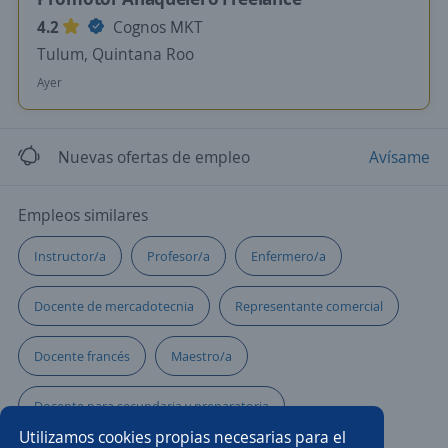
4.2
Cognos MKT
Tulum, Quintana Roo
Ayer
Nuevas ofertas de empleo
Avísame
Empleos similares
Instructor/a
Profesor/a
Enfermero/a
Docente de mercadotecnia
Representante comercial
Docente francés
Maestro/a
Docente para secundaria y preparatoria
Utilizamos cookies propias necesarias para el