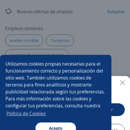
Nuevas ofertas de empleo
Avísame
Empleos similares
Auxiliar contable
Cocinero/a
Asistente de recursos humanos
Utilizamos cookies propias necesarias para el
Auxiliar de mantenimiento
Gestor/a
Jefe/a
funcionamiento correcto y personalización del
sitio web. También utilizamos cookies de
Especialista
Promotor/a anaquelero
Chófer
terceros para fines analíticos y mostrarte
publicidad relacionada según tus preferencias.
Buscar es más fácil en la app
Para más información sobre las cookies y
Chef
Clarkista
Asesor/a de crédito
configurar tus preferencias, consulta nuestra
CT App
Abrir
Subgerente/a de tienda
Política de Cookies
Auxiliar de mantenimiento general
Impulsador/a
Acepto