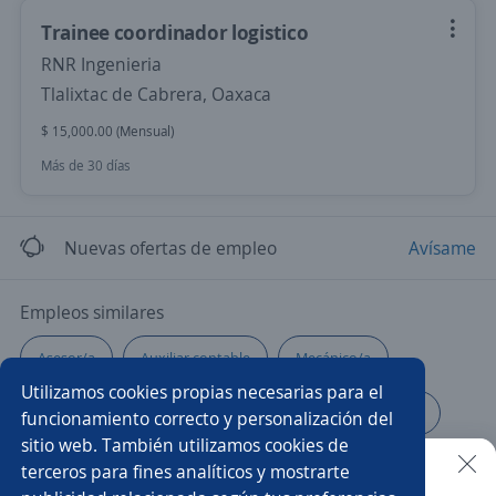
Trainee coordinador logistico
RNR Ingenieria
Tlalixtac de Cabrera, Oaxaca
$ 15,000.00 (Mensual)
Más de 30 días
Nuevas ofertas de empleo
Avísame
Empleos similares
Asesor/a
Auxiliar contable
Mecánico/a
Utilizamos cookies propias necesarias para el
Ejecutivo/a comercial
Promotor/a asesor de créditos
funcionamiento correcto y personalización del
sitio web. También utilizamos cookies de
Promotor/a anaquelero
Chófer repartidor
terceros para fines analíticos y mostrarte