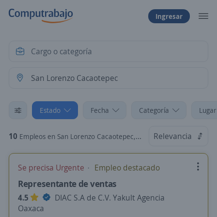
Ingresar
Estado
Fecha
Categoría
Lugar
10
Relevancia
Empleos en San Lorenzo Cacaotepec, Oaxaca
Se precisa Urgente
Empleo destacado
Representante de ventas
4.5
DIAC S.A de C.V. Yakult Agencia
Oaxaca