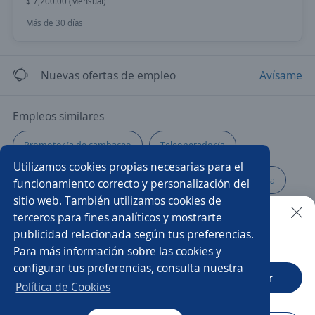
$ 7,200.00 (Mensual)
Más de 30 días
Nuevas ofertas de empleo
Avísame
Empleos similares
Promotor/a de cambaceo
Teleoperador/a
Utilizamos cookies propias necesarias para el
Ayudante general
Chófer ventas
Gerente tienda
funcionamiento correcto y personalización del
sitio web. También utilizamos cookies de
Reclutamiento
Analista
Asesor/a financiero
terceros para fines analíticos y mostrarte
publicidad relacionada según tus preferencias.
Buscar es más fácil en la app
Para más información sobre las cookies y
Asistente de producción
Cajero sucursal
Chef
configurar tus preferencias, consulta nuestra
CT App
Abrir
Contable
Asesor/a de ventas
Política de Cookies