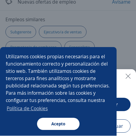
Nuevas ofertas de empleo
Avísame
Empleos similares
Subgerente
Ejecutivo/a de ventas
Promotor/a de cambaceo
Especialista
Utilizamos cookies propias necesarias para el
Gerente tienda
Técnico/a de mantenimiento
funcionamiento correcto y personalización del
sitio web. También utilizamos cookies de
Ejecutivo/a
Ayudante de limpieza
terceros para fines analíticos y mostrarte
publicidad relacionada según tus preferencias.
Buscar es más fácil en la app
Para más información sobre las cookies y
Auxiliar administrativo/a
Asesor/a inmobiliario
configurar tus preferencias, consulta nuestra
CT App
Abrir
Promotor/a asesor de venta
Cajero sucursal
Política de Cookies
Asistente de producción
Ayudante
Clarkista
Acepto
Navegador
Continuar
Buscar
Postulaciones
Avisos
Favoritos