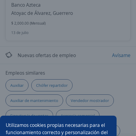
Banco Azteca
Atoyac de Álvarez, Guerrero
$ 2,000.00 (Mensual)
13 de julio
Nuevas ofertas de empleo
Avísame
Empleos similares
Auxiliar
Chófer repartidor
Auxiliar de mantenimiento
Vendedor mostrador
Ejecutivo/a de ventas
Asesor/a comercial
Utilizamos cookies propias necesarias para el
Gerente de recursos humanos
Ejecutivo/a comercial
funcionamiento correcto y personalización del