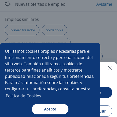
Nuevas ofertas de empleo
Avísame
Empleos similares
Tornero fresador
Soldador/a
Auxiliar de almacén y montacarguista
Utilizamos cookies propias necesarias para el
Ayudante de limpieza
Cortador/a
Producción
funcionamiento correcto y personalización del
sitio web. También utilizamos cookies de
Encargado/a
Chófer repartidor
Cocinero/a
terceros para fines analíticos y mostrarte
publicidad relacionada según tus preferencias.
Buscar es más fácil en la app
Para más información sobre las cookies y
Auxiliar de producción
Ayudante de Produccion
configurar tus preferencias, consulta nuestra
CT App
Abrir
Pasante de calidad
Prensista
Política de Cookies
Operador de Produccion
Gerente de producción
Acepto
Navegador
Continuar