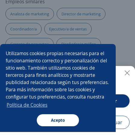
Empleos similares
Analista de marketing
Director de marketing
Coordinador/a
Ejecutivo/a de ventas
Gerente de proyectos
Diseñador/a gráfico
Utilizamos cookies propias necesarias para el
Auxiliar mercadotecnia
Comunicación
funcionamiento correcto y personalización del
sitio web. También utilizamos cookies de
Mercadólogo/a
Auxiliar contable
terceros para fines analíticos y mostrarte
publicidad relacionada según tus preferencias.
Buscar es más fácil en la app
Para más información sobre las cookies y
Ejecutivo/a de cuenta
Mercadotecnia
configurar tus preferencias, consulta nuestra
CT App
Abrir
Marketing digital
Trade marketing
Política de Cookies
Gerente de marketing
Acepto
Navegador
Continuar
Buscar
Postulaciones
Avisos
Favoritos
Menú