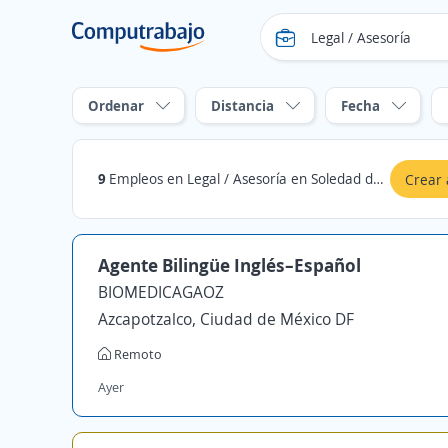
Ordenar
Distancia
Fecha
9
Empleos en Legal / Asesoría en Soledad de Graciano Sánchez, San Luis Potosí
Crear 
Agente Bilingüe Inglés–Español
BIOMEDICAGAOZ
Azcapotzalco, Ciudad de México DF
Remoto
Ayer