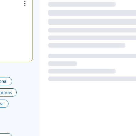
onal
ompras
/a