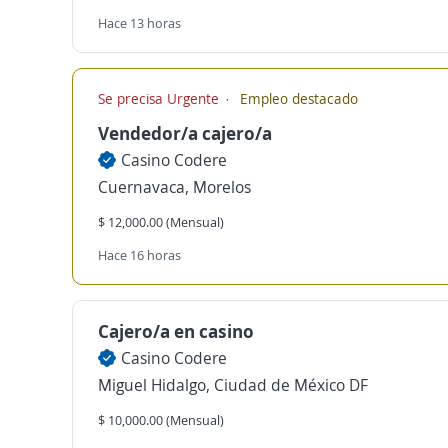
Hace 13 horas
Se precisa Urgente
Empleo destacado
Vendedor/a cajero/a
Casino Codere
Cuernavaca, Morelos
$ 12,000.00 (Mensual)
Hace 16 horas
Cajero/a en casino
Casino Codere
Miguel Hidalgo, Ciudad de México DF
$ 10,000.00 (Mensual)