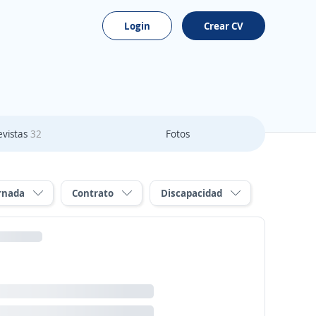
Login
Crear CV
evistas
32
Fotos
rnada
Contrato
Discapacidad