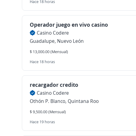
Hace 18 horas
Operador juego en vivo casino
Casino Codere
Guadalupe, Nuevo León
$ 13,000.00 (Mensual)
Hace 18 horas
recargador credito
Casino Codere
Othón P. Blanco, Quintana Roo
$ 9,500.00 (Mensual)
Hace 19 horas