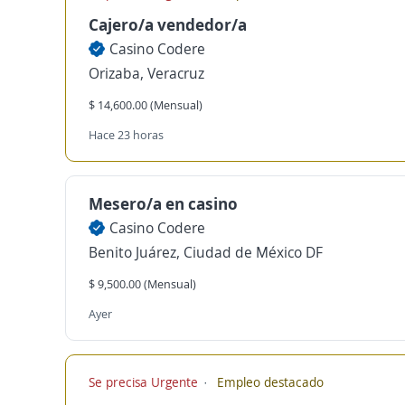
Cajero/a vendedor/a
Casino Codere
Orizaba, Veracruz
$ 14,600.00 (Mensual)
Hace 23 horas
Mesero/a en casino
Casino Codere
Benito Juárez, Ciudad de México DF
$ 9,500.00 (Mensual)
Ayer
Se precisa Urgente
Empleo destacado