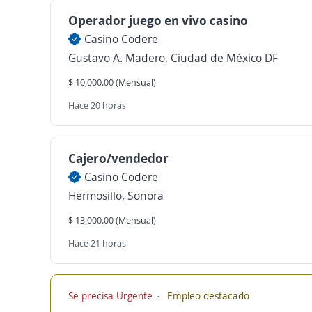
Operador juego en vivo casino
Casino Codere
Gustavo A. Madero, Ciudad de México DF
$ 10,000.00 (Mensual)
Hace 20 horas
Cajero/vendedor
Casino Codere
Hermosillo, Sonora
$ 13,000.00 (Mensual)
Hace 21 horas
Se precisa Urgente
Empleo destacado