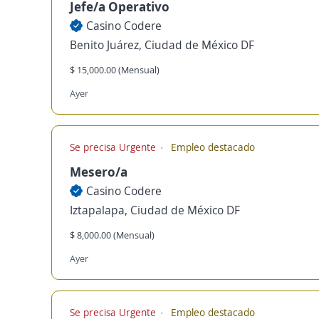
Jefe/a Operativo
Casino Codere
Benito Juárez, Ciudad de México DF
$ 15,000.00 (Mensual)
Ayer
Se precisa Urgente
Empleo destacado
Mesero/a
Casino Codere
Iztapalapa, Ciudad de México DF
$ 8,000.00 (Mensual)
Ayer
Se precisa Urgente
Empleo destacado