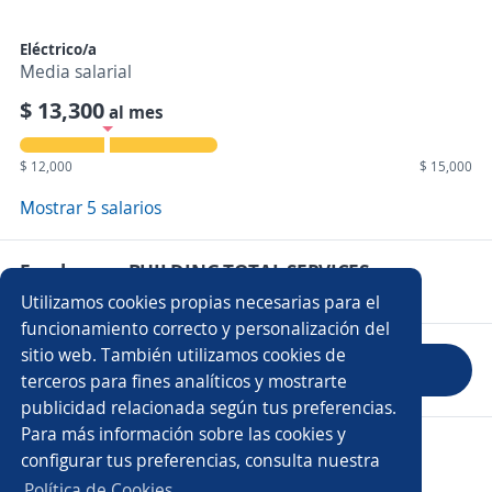
Eléctrico/a
Media salarial
$ 13,300
al mes
$ 12,000
$ 15,000
Mostrar 5 salarios
Empleos en BUILDING TOTAL SERVICES
Utilizamos cookies propias necesarias para el
funcionamiento correcto y personalización del
sitio web. También utilizamos cookies de
Evaluar empresa
terceros para fines analíticos y mostrarte
publicidad relacionada según tus preferencias.
Para más información sobre las cookies y
Copyright 2014 - 2026 DGNET LTD.
configurar tus preferencias, consulta nuestra
Aviso legal
/
Privacidad
Política de Cookies