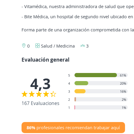
- Vitamédica, nuestra administradora de salud que ope
- Bite Médica, un hospital de segundo nivel ubicado en
Forma parte de una organización comprometida con la 
0
Salud / Medicina
3
Evaluación general
5
61%
4,3
4
20%
3
16%
2
2%
167 Evaluaciones
1
1%
86%
profesionales recomiendan trabajar aquí